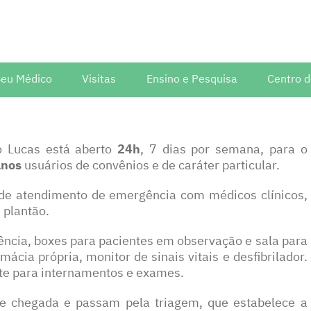
Seu Médico
Visitas
Ensino e Pesquisa
Centro 
ediátrica
o Lucas está aberto
24h
, 7 dias por semana, para o
s
anos
usuários de convênios e de caráter particular.
Visita técnica
 de atendimento de emergência com médicos clínicos,
 plantão.
ncia, boxes para pacientes em observação e sala para
ia própria, monitor de sinais vitais e desfibrilador.
rte para internamentos e exames.
e chegada e passam pela triagem, que estabelece a