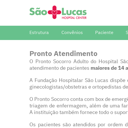
Estrutura
Convênios
Paciente
Alojamento Conjunto
Alas Convênios e Particulares
Aprimoramento
UTI Geral
Dynamed
Manual do Paciente
Alas Sistema Único de Saúde
Congresso e Simpósios
UTI NEO e P
Medline
Pronto Atendimento
Horário de Atendimento
Documentação Comitê de Ética
UpToDate
O Pronto Socorro Adulto do Hospital Sã
Estágio
Periódico
Preparação para exames
atendimento de pacientes
maiores de 14 
Projetos e Pesquisas
Solicitar 
Manual Farmácia
Residência Médica
Revista i9
A Fundação Hospitalar São Lucas dispõe
Processo Seletivo
ginecologistas/obstetras e ortopedistas de
O Pronto Socorro conta com box de emergê
triagem de enfermagem, além de uma farmác
A instituição também fornece todo o supo
Os pacientes são atendidos por ordem d