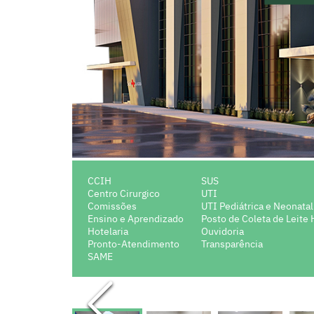
CCIH
SUS
Centro Cirurgico
UTI
Comissões
UTI Pediátrica e Neonatal
Ensino e Aprendizado
Posto de Coleta de Leit
Hotelaria
Ouvidoria
Pronto-Atendimento
Transparência
SAME