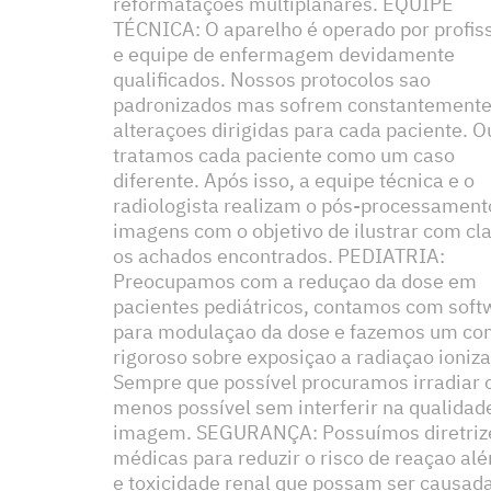
reformataçoes multiplanares. EQUIPE
TÉCNICA: O aparelho é operado por profis
e equipe de enfermagem devidamente
qualificados. Nossos protocolos sao
padronizados mas sofrem constantement
alteraçoes dirigidas para cada paciente. O
tratamos cada paciente como um caso
diferente. Após isso, a equipe técnica e o
radiologista realizam o pós-processament
imagens com o objetivo de ilustrar com cl
os achados encontrados. PEDIATRIA:
Preocupamos com a reduçao da dose em
pacientes pediátricos, contamos com soft
para modulaçao da dose e fazemos um con
rigoroso sobre exposiçao a radiaçao ioniza
Sempre que possível procuramos irradiar 
menos possível sem interferir na qualidad
imagem. SEGURANÇA: Possuímos diretriz
médicas para reduzir o risco de reaçao alé
e toxicidade renal que possam ser causad