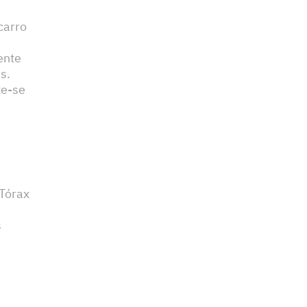
carro
ente
s.
te-se
 Tórax
s