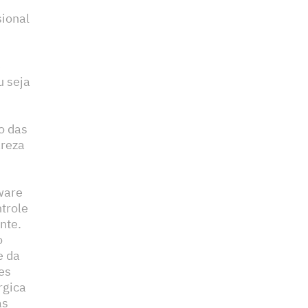
sional
e
u seja
o das
areza
ware
trole
nte.
o
e da
es
rgica
as