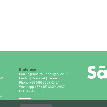
Endereço
o
Rua Engenheiro Rebouças, 2219
oso
Centro | Cascavel | Paraná
Phone +55 (45) 3309-2424
Whatsapp +55 (45) 3309-2437
CEP 85812-130
er