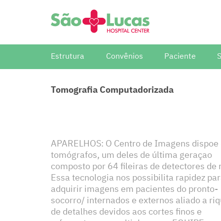
Estrutura
Convênios
Paciente
Alojamento Conjunto
Alas Convênios e Particulares
Aprimoramento
UTI Geral
Dynamed
Manual do Paciente
Alas Sistema Único de Saúde
Congresso e Simpósios
UTI NEO e P
Medline
Tomografia Computadorizada
Horário de Atendimento
Documentação Comitê de Ética
UpToDate
Estágio
Periódico
Preparação para exames
Projetos e Pesquisas
Solicitar 
Manual Farmácia
Residência Médica
Revista i9
Processo Seletivo
APARELHOS: O Centro de Imagens dispoe 
tomógrafos, um deles de última geraçao
composto por 64 fileiras de detectores de 
Essa tecnologia nos possibilita rapidez pa
adquirir imagens em pacientes do pronto-
socorro/ internados e externos aliado a ri
de detalhes devidos aos cortes finos e